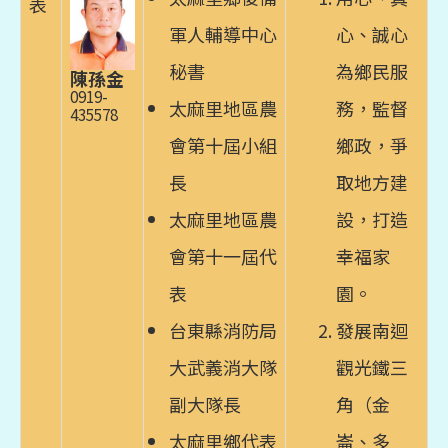
表
軍人輔導中心
心、誠心
秘書
為鄉民服
陳孫金
0919-
太麻里地區農
務，監督
435578
會第十屆小組
鄉政，爭
長
取地方建
太麻里地區農
設，打造
會第十一屆代
幸福家
表
園。
台東縣消防局
發展南迴
大武義消大隊
觀光鐵三
副大隊長
角（金
太麻里鄉代表
崙、多