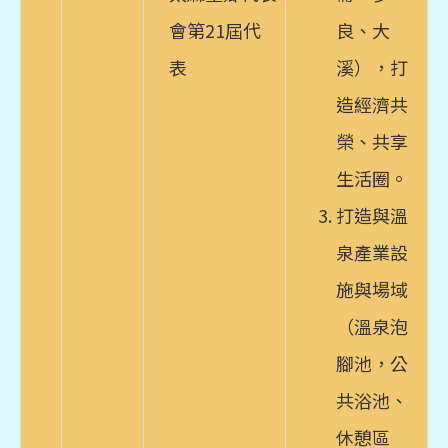
會第21屆代
良、大
表
溪），打
造經濟共
榮、共享
生活圈。
打造與溫
泉產業設
施與場域
（溫泉泡
腳池，公
共浴池、
休憩區