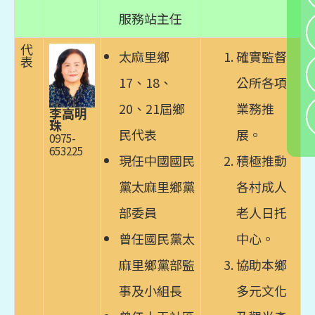
服務站主任
代
太麻里鄉
確實監督
表
17、18、
公所各項
20、21屆鄉
業務推
李高明
珠
民代表
展。
0975-
653225
現任中國國民
積極推動
黨太麻里鄉黨
各村成人
部委員
老人日托
曾任國民黨太
中心。
麻里鄉黨部監
協助本鄉
事及小組長
多元文化