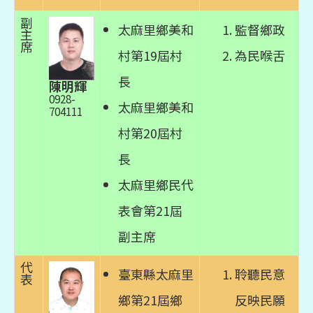
副
太麻里鄉美和
監督鄉政
主
席
村第19屆村
為民喉舌
長
陳明輝
0928-
太麻里鄉美和
704111
村第20屆村
長
太麻里鄉民代
表會第21屆
副主席
代
臺東縣太麻里
聆聽民意
表
鄉第21屆鄉
反映民願