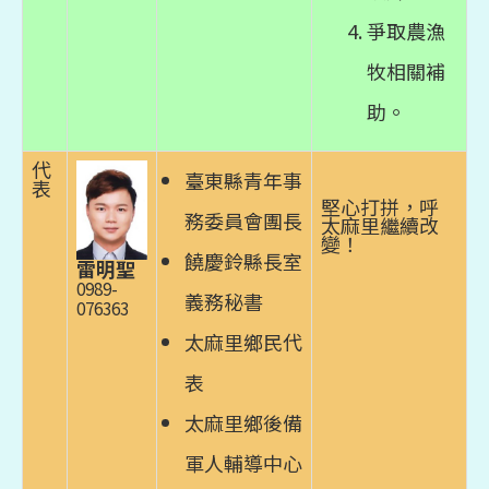
爭取農漁
牧相關補
助。
代
臺東縣青年事
表
堅心打拼，呼
務委員會團長
太麻里繼續改
變！
饒慶鈴縣長室
雷明聖
0989-
義務秘書
076363
太麻里鄉民代
表
太麻里鄉後備
軍人輔導中心