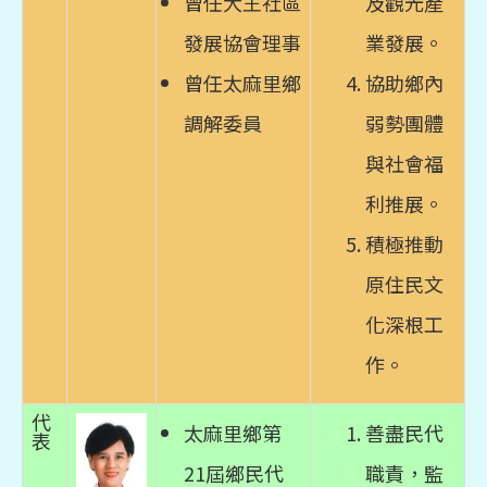
曾任大王社區
及觀光產
發展協會理事
業發展。
曾任太麻里鄉
協助鄉內
調解委員
弱勢團體
與社會福
利推展。
積極推動
原住民文
化深根工
作。
代
太麻里鄉第
善盡民代
表
21屆鄉民代
職責，監