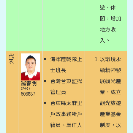
遊、休
閒，增加
地方收
入。
代
海軍陸戰隊上
以環境永
表
士班長
續精神發
台灣台東監獄
展觀光產
羅春明
0937-
管理員
業，成立
608887
台東縣太麻里
觀光旅遊
戶政事務所戶
產業基金
籍員、薦任人
制度，以