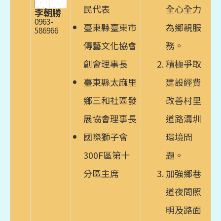
民代表
全心全力
李朝勝
0963-
臺東縣臺東市
為鄉親服
586966
傳藝文化協會
務。
創會理事長
積極爭取
臺東縣太麻里
建設經費
鄉三和社區發
改善村里
展協會理事長
道路溝圳
國際獅子會
環境問
300F區第十
題。
分區主席
加強鄉巷
道夜問照
明及路面