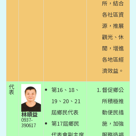
所，結合
各社區資
源，推展
觀光、休
閒，增進
各地區經
濟效益。
代
第16、18、
督促鄉公
表
19、20、21
所積極推
屆鄉民代表
動便民措
林順益
0937-
第17屆鄉民
施，加強
390617
代表會副主席
服務造福