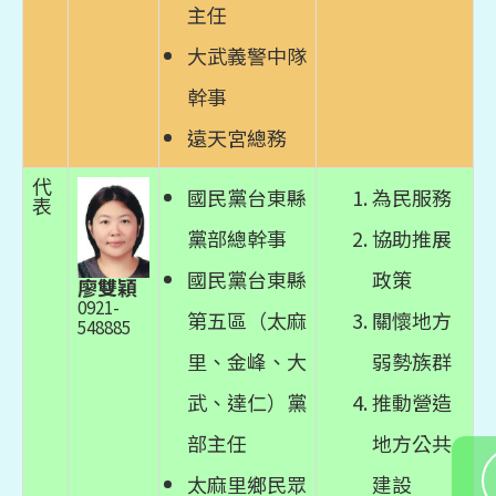
主任
大武義警中隊
幹事
遠天宮總務
代
國民黨台東縣
為民服務
表
黨部總幹事
協助推展
國民黨台東縣
政策
廖雙穎
0921-
第五區（太麻
關懷地方
548885
里、金峰、大
弱勢族群
武、達仁）黨
推動營造
部主任
地方公共
太麻里鄉民眾
建設