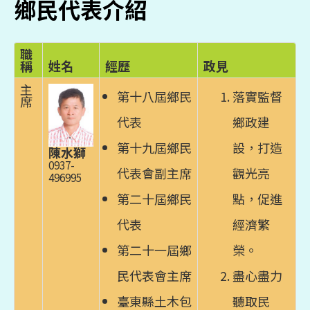
鄉民代表介紹
職
稱
姓名
經歷
政見
主
第十八屆鄉民
落實監督
席
代表
鄉政建
第十九屆鄉民
設，打造
陳水獅
0937-
代表會副主席
觀光亮
496995
第二十屆鄉民
點，促進
代表
經濟繁
第二十一屆鄉
榮。
民代表會主席
盡心盡力
臺東縣土木包
聽取民