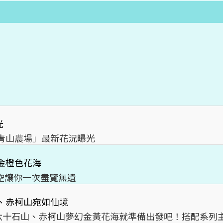
光
「青山農場」最新花況曝光
金橙色花海
空讓你一次盡覽無遺
山、赤柯山宛如仙境
六十石山、赤柯山夢幻金黃花海就準備出發吧！搭配系列