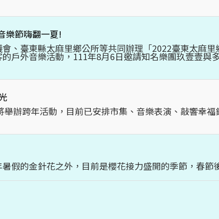
海洋音樂節嗨翻一夏!
、臺東縣太麻里鄉公所等共同辦理「2022臺東太麻里鄉「q
的戶外音樂活動，111年8月6日邀請知名樂團玖壹壹與
光
區將舉辦跨年活動，目前已安排市集、音樂表演、敲響幸
年暑假的金針花之外，目前是櫻花接力盛開的季節，春節