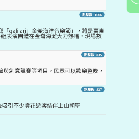
點擊數: 1006
ali ari」金崙海洋音樂節」，將是臺東
多組表演團體在金崙海灘大力熱唱，現場數
點擊數: 835
福鐘與創意競賽等項目，民眾可以歡樂整晚，
點擊數: 837
後吸引不少賞花遊客結伴上山朝聖