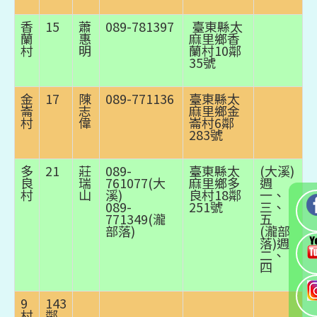
香
15
蕭
089-781397
臺東縣太
蘭
惠
麻里鄉香
村
明
蘭村10鄰
35號
金
17
陳
089-771136
臺東縣太
崙
志
麻里鄉金
村
偉
崙村6鄰
283號
多
21
莊
089-
臺東縣太
(大溪)
良
瑞
761077(大
麻里鄉多
週
村
山
溪)
良村18鄰
一、
089-
251號
三、
771349(瀧
五
部落)
(瀧部
落)週
二、
四
9
143
村
鄰