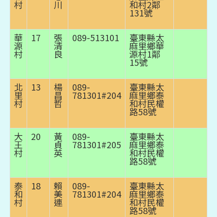
村
川
和村2鄰
131號
華
17
張
089-513101
臺東縣太
源
清
麻里鄉華
村
良
源村1鄰
15號
北
13
楊
089-
臺東縣太
里
昌
781301#204
麻里鄉泰
村
哲
和村民權
路58號
大
20
黃
089-
臺東縣太
王
貞
781301#205
麻里鄉泰
村
英
和村民權
路58號
泰
18
賴
089-
臺東縣太
和
美
781301#204
麻里鄉泰
村
連
和村民權
路58號