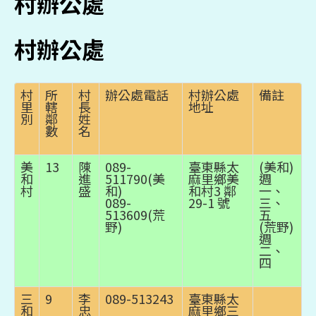
村辦公處
村辦公處
村
所
村
辦公處電話
村辦公處
備註
里
轄
長
地址
別
鄰
姓
數
名
美
13
陳
089-
臺東縣太
(美和)
和
進
511790(美
麻里鄉美
週
村
盛
和)
和村3 鄰
一、
089-
29-1 號
三、
513609(荒
五
野)
(荒野)
週
二、
四
三
9
李
089-513243
臺東縣太
和
忠
麻里鄉三