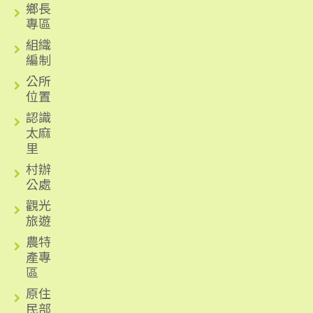
鄉長
專區
組織
編制
公所
位置
認識
太麻
里
村辦
公處
觀光
旅遊
農特
產專
區
原住
民部