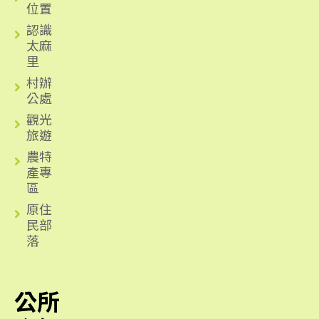
位置
認識
太麻
里
村辦
公處
觀光
旅遊
農特
產專
區
原住
民部
落
公所