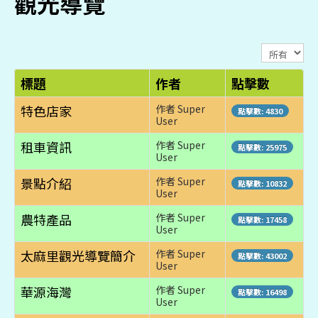
觀光導覽
顯
示
數
標題
作者
點擊數
目
特色店家
作者 Super
點擊數: 4830
User
租車資訊
作者 Super
點擊數: 25975
User
景點介紹
作者 Super
點擊數: 10832
User
農特產品
作者 Super
點擊數: 17458
User
太麻里觀光導覽簡介
作者 Super
點擊數: 43002
User
華源海灣
作者 Super
點擊數: 16498
User