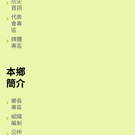
防災
資訊
代表
會專
區
媒體
專區
本鄉
簡介
鄉長
專區
組織
編制
公所