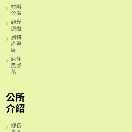
村辦
公處
觀光
旅遊
農特
產專
區
原住
民部
落
公所
介紹
鄉長
專區