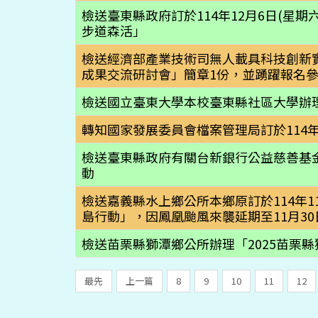
檢送臺東縣政府訂於114年12月6日(星
步道森活」
檢送經濟部產業技術司無人載具科技創新
成果交流研討會」簡章1份，並踴躍報名
檢送國立臺東大學本校臺東縣社區大學辦理
轉知國家發展委員會檔案管理局訂於114
檢送臺東縣政府有關台新銀行公益慈善基
動
檢送嘉義縣水上鄉公所本鄉原訂於114年1
島行動」，因鳳凰颱風來襲延期至11月30
檢送苗栗縣獅潭鄉公所辦理「2025苗栗
最先
上一篇
8
9
10
11
12