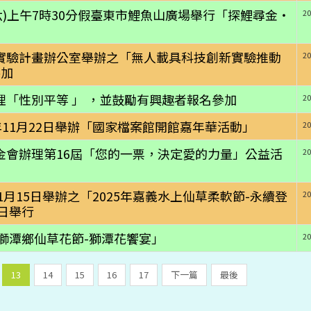
期六)上午7時30分假臺東市鯉魚山廣場舉行「探鯉尋金‧
20
實驗計畫辦公室舉辦之「無人載具科技創新實驗推動
20
參加
「性別平等 」 ，並鼓勵有興趣者報名參加
20
年11月22日舉辦「國家檔案館開館嘉年華活動」
20
金會辦理第16屆「您的一票，決定愛的力量」公益活
20
1月15日舉辦之「2025年嘉義水上仙草柔軟節-永續登
20
日舉行
縣獅潭鄉仙草花節-獅潭花饗宴」
20
13
14
15
16
17
下一篇
最後