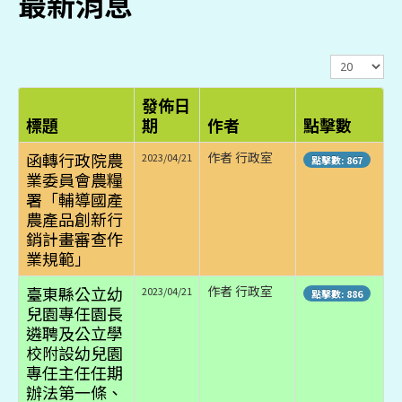
最新消息
顯
示
數
發佈日
目
標題
期
作者
點擊數
函轉行政院農
作者 行政室
2023/04/21
點擊數: 867
業委員會農糧
署「輔導國產
農產品創新行
銷計畫審查作
業規範」
臺東縣公立幼
作者 行政室
2023/04/21
點擊數: 886
兒園專任園長
遴聘及公立學
校附設幼兒園
專任主任任期
辦法第一條、