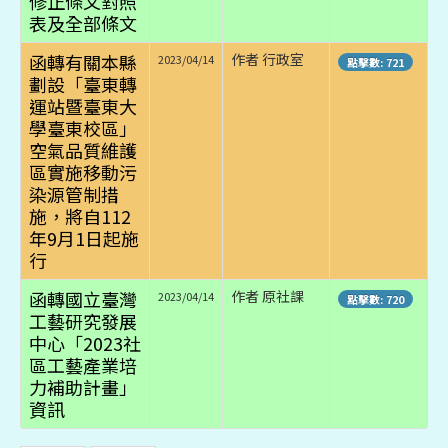
修正條文對照
表及全部條文
函轉有關本縣
作者 行政室
2023/04/14
點擊數: 721
劃設「臺東轉
運站暨臺東大
學臺東校區」
空氣品質維護
區實施移動污
染源管制措
施，將自112
年9月1日起施
行
函轉國立臺灣
作者 原社課
2023/04/14
點擊數: 720
工藝研究發展
中心「2023社
區工藝產業培
力補助計畫」
資訊