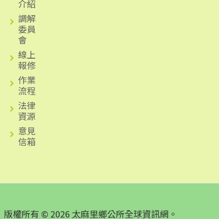
介紹
調解
委員
會
線上
報修
作業
流程
法律
資源
意見
信箱
版權所有 © 2026 太麻里鄉公所全球資訊網。