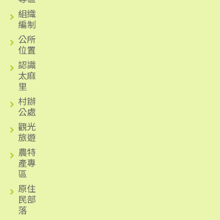
組織
編制
公所
位置
認識
太麻
里
村辦
公處
觀光
旅遊
農特
產專
區
原住
民部
落