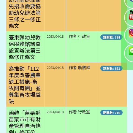
先招收需要協
助幼兒辦法第
三條之一修正
條文
臺東縣幼兒教
作者 行政室
2023/04/18
點擊數: 798
保服務諮詢會
設置辦法第三
條修正條文
為推動「112
作者 農觀課
2023/04/18
點擊數: 681
年度改善農業
缺工措施-畜
牧飼育團」並
募集畜牧場職
缺
函轉「苗栗縣
作者 行政室
2023/04/18
點擊數: 716
苗栗市市有財
產管理自治條
例」修正公