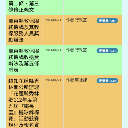
第二條、第三
條修正條文
臺東縣教保服
作者 行政室
2023/04/21
點擊數: 901
務機構及其教
保服務人員獎
勵辦法
臺東縣教保服
作者 行政室
2023/04/21
點擊數: 933
務機構收退費
辦法及第五條
附表
轉知花蓮縣秀
作者 原社課
2023/04/21
點擊數: 839
林鄉公所辦理
「花蓮縣秀林
鄉112年度第
九屆『鄉長
盃』槌球錦標
賽」活動競賽
規程及報名資