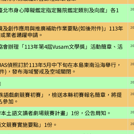
臺北市身心障礙鑑定指定醫院鑑定類別及向度」各1
20
及創作應用與推廣補助作業要點(如後附件)」113年
20
體或業者踴躍申請。
辦理「113年第4屆Vusam文學獎」活動簡章、活
20
AS偵照訂於113年5月中下旬在本島東南沿海舉行，
20
件)，發布海域警戒及空域關閉。
』
20
民族語戲劇競賽初賽」，檢送本縣初賽報名簡章，將提
20
名參加。
辦本土語文讀者劇場競賽計畫」1份，公告周知。
20
語文競賽實施要點」1份。
20