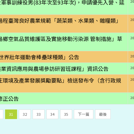
軍事訓練役男(83年次至93年次)，申請優先入營、延
20
過程臺灣良好農業規範「蔬菜類、水果類、雜糧類」
20
島鄉空氣品質維護區及實施移動污染源 管制措施」草
20
北世界壯年運動會棒壘球種類」公告
20
農業資訊應用與農場參訪研習班課程」資訊公告
20
庄環境及產業發展獎勵要點」檢送發布令（含行政規
20
修正公告
20
31
32
33
34
35
下一篇
最後