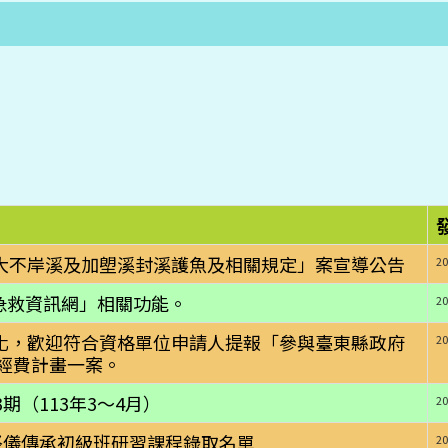
大不岸溪及加塱溪封溪護魚及相關規定」案宣導公告
20
急救資訊網」相關功能。
20
化，歡迎符合資格單位申請人提報「參與臺東縣政府
20
助經費計畫一案。
期（113年3～4月）
20
祭儀傳承初級班研習課程錄取名單
20