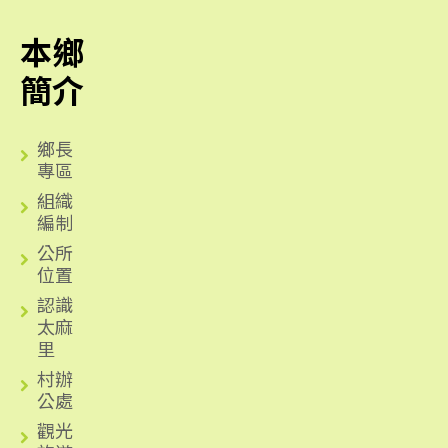
本鄉
簡介
鄉長
專區
組織
編制
公所
位置
認識
太麻
里
村辦
公處
觀光