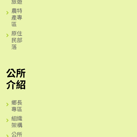
旅遊
農特
產專
區
原住
民部
落
公所
介紹
鄉長
專區
組織
架構
公所