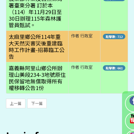
署臺東分署 訂於本
（114）年11月29日至
30日辦理115年森林護
管員甄試。
太麻里鄉公所114年重
作者 行政室
點擊數: 712
大天然災害災後重建臨
時工作計畫-招募臨工公
告
嘉義縣阿里山鄉公所辦
作者 行政室
點擊數: 661
理山美段234-3地號原住
民保留地無償取得所有
權移轉公告1份
上一篇
下一篇