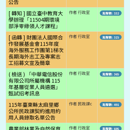
公告
[ 轉知 ] 國立臺中教育大
作者 行政室
點擊數: 332
學辦理「11504期環境
部淨零綠領人才課程」
[ 函轉 ] 財團法人國際合
作者 行政室
點擊數: 315
作發展基金會115年度
海外服務工作團第1梯次
長期海外志工及專案志
工招募文宣及簡章
( 檢送 ) 「中華電信股份
作者 行政室
點擊數: 365
有限公司所屬機構 115
年基層從業人員遴選」
甄試招考訊息
115年臺東縣太麻里鄉
作者 民政課c
點擊數: 491
公所民政課契約進用約
用人員錄取名單公告
農業部林業及自然保育
作者 行政室
點擊數: 695