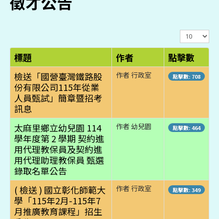
徵才公告
顯
示
數
標題
作者
點擊數
目
檢送「國營臺灣鐵路股
作者 行政室
點擊數: 708
份有限公司115年從業
人員甄試」簡章暨招考
訊息
太麻里鄉立幼兒園 114
作者 幼兒園
點擊數: 464
學年度第 2 學期 契約進
用代理教保員及契約進
用代理助理教保員 甄選
錄取名單公告
( 檢送 ) 國立彰化師範大
作者 行政室
點擊數: 349
學「115年2月-115年7
月推廣教育課程」招生