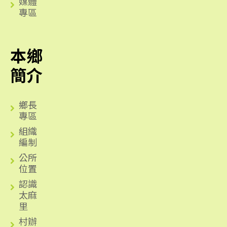
媒體
專區
本鄉
簡介
鄉長
專區
組織
編制
公所
位置
認識
太麻
里
村辦