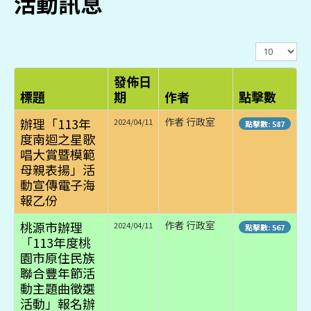
活動訊息
顯
示
數
發佈日
目
標題
期
作者
點擊數
辦理「113年
作者 行政室
2024/04/11
點擊數: 587
度南迴之星歌
唱大賞暨模範
母親表揚」活
動宣傳電子海
報乙份
桃源市辦理
作者 行政室
2024/04/11
點擊數: 567
「113年度桃
園市原住民族
聯合豐年節活
動主題曲徵選
活動」報名辦