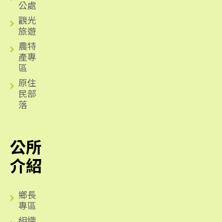
公處
觀光
旅遊
農特
產專
區
原住
民部
落
公所
介紹
鄉長
專區
組織