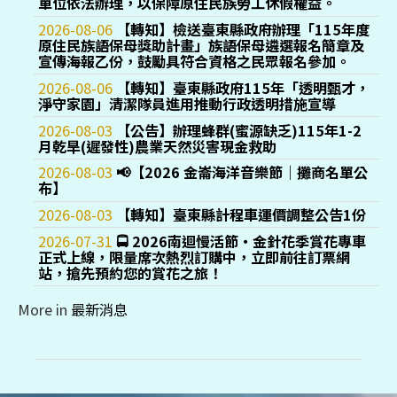
單位依法辦理，以保障原住民族勞工休假權益。
2026-08-06
【轉知】檢送臺東縣政府辦理「115年度
原住民族語保母獎助計畫」族語保母遴選報名簡章及
宣傳海報乙份，鼓勵具符合資格之民眾報名參加。
2026-08-06
【轉知】臺東縣政府115年「透明甄才，
淨守家園」清潔隊員進用推動⾏政透明措施宣導
2026-08-03
【公告】辦理蜂群(蜜源缺乏)115年1-2
月乾旱(遲發性)農業天然災害現金救助
2026-08-03
📢【2026 金崙海洋音樂節｜攤商名單公
布】
2026-08-03
【轉知】臺東縣計程車運價調整公告1份
2026-07-31
🚍 2026南迴慢活節・金針花季賞花專車
正式上線，限量席次熱烈訂購中，立即前往訂票網
站，搶先預約您的賞花之旅！
More in
最新消息