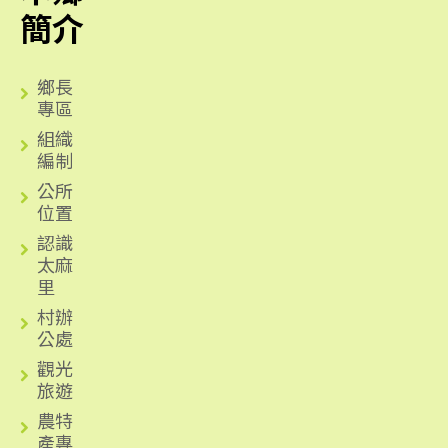
簡介
鄉長
專區
組織
編制
公所
位置
認識
太麻
里
村辦
公處
觀光
旅遊
農特
產專