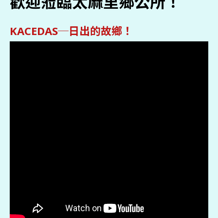
歡迎蒞臨太麻里鄉公所！
KACEDAS─日出的故鄉！