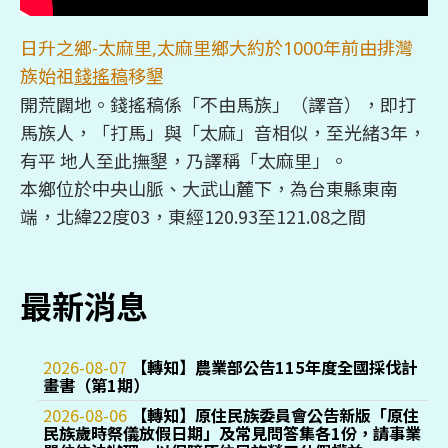
日升之鄉-太麻里,太麻里鄉大約於1000年前由排灣
族始祖
錢搖稿
移墾
開荒闢地。錢搖稿係「不由馬族」（譯音），即打
馬族人，「打馬」與「太麻」音相似，至光緒3年，
有平 地人至此撫墾，乃譯稱「太麻里」。
本鄉位於中央山脈、大武山麓下，為台東縣東南
端，北緯22度03，東經120.93至121.08之間
最新消息
2026-08-07
【轉知】農業部公告115年度全國採伐計
畫書（第1期）
2026-08-06
【轉知】原住民族委員會公告新版「原住
民族歲時祭儀放假日期」及常見問答集各1份，請事業