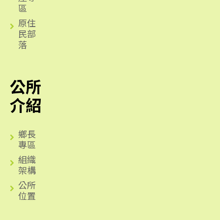
區
原住
民部
落
公所
介紹
鄉長
專區
組織
架構
公所
位置