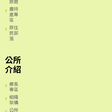
旅遊
農特
產專
區
原住
民部
落
公所
介紹
鄉長
專區
組織
架構
公所