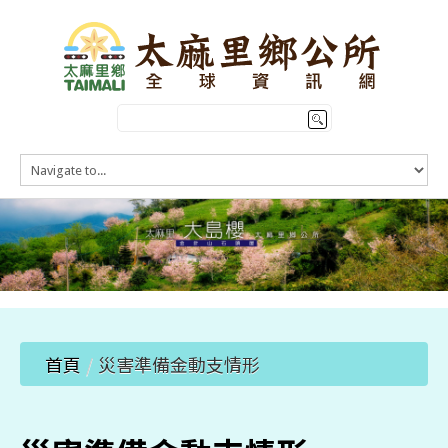
HOME
訊息公告
本鄉簡介
公所介紹
觀光導覽
便民服務
首頁
/
災害準備金動支情形