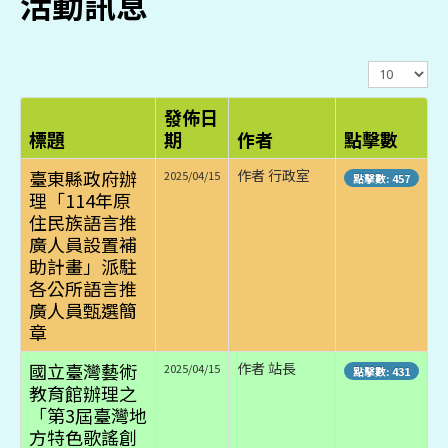
活動訊息
顯
示
數
發佈日
目
標題
期
作者
點擊數
臺東縣政府辦
作者 行政室
2025/04/15
點擊數: 457
理「114年原
住民族語言推
廣人員設置補
助計畫」派駐
各公所語言推
廣人員甄選簡
章
國立臺灣藝術
作者 站長
2025/04/15
點擊數: 431
教育館辦理之
「第3屆臺灣地
方特色歌謠創