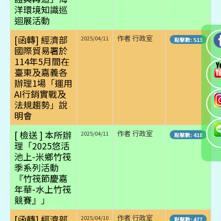
洋環境知識巡
迴展活動
[函轉] 經濟部
作者 行政室
2025/04/11
點擊數: 513
國際貿易署於
114年5月間在
臺東及嘉義各
辦理1場「運用
AI行銷實戰及
法規趨勢」說
明會
[ 檢送 ] 本所辦
作者 行政室
2025/04/11
點擊數: 418
理「2025悠活
池上-米鄉竹筏
季系列活動
『竹筏節慶嘉
年華-水上竹筏
競賽』」
[函轉] 經濟部
作者 行政室
2025/04/10
點擊數: 477