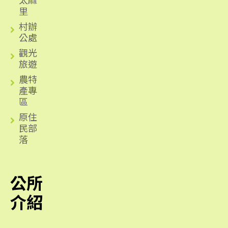
里
村辦
公處
觀光
旅遊
農特
產專
區
原住
民部
落
公所
介紹