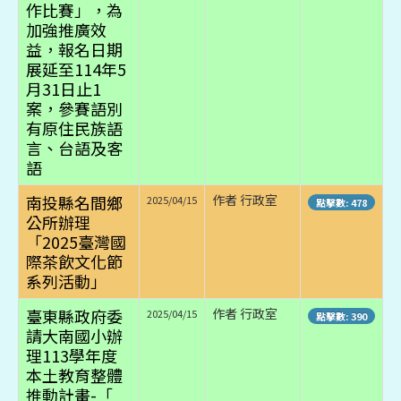
作比賽」，為
加強推廣效
益，報名日期
展延至114年5
月31日止1
案，參賽語別
有原住民族語
言、台語及客
語
南投縣名間鄉
作者 行政室
2025/04/15
點擊數: 478
公所辦理
「2025臺灣國
際茶飲文化節
系列活動」
臺東縣政府委
作者 行政室
2025/04/15
點擊數: 390
請大南國小辦
理113學年度
本土教育整體
推動計畫-「