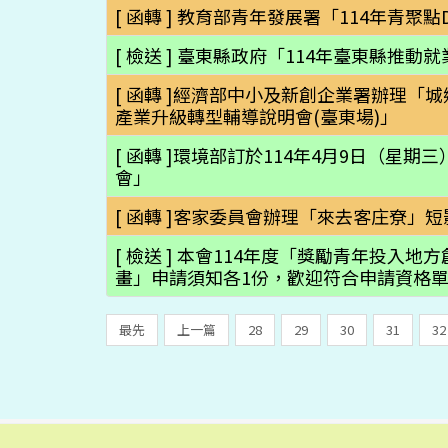
[ 函轉 ] 教育部青年發展署「114年青聚
[ 檢送 ] 臺東縣政府「114年臺東縣推
[ 函轉 ]經濟部中小及新創企業署辦理「
產業升級轉型輔導說明會(臺東場)」
[ 函轉 ]環境部訂於114年4月9日（星
會」
[ 函轉 ]客家委員會辦理「來去客庄尞」
[ 檢送 ] 本會114年度「獎勵青年投
畫」申請須知各1份，歡迎符合申請資格
最先
上一篇
28
29
30
31
32