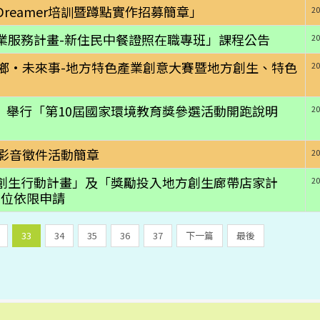
點Dreamer培訓暨蹲點實作招募簡章」
20
動就業服務計畫-新住民中餐證照在職專班」課程公告
20
城鄉·未來事-地方特色產業創意大賽暨地方創生、特色
20
期三）舉行「第10屆國家環境教育獎參選活動開跑說明
20
短影音徵件活動簡章
20
入地方創生行動計畫」及「獎勵投入地方創生廊帶店家計
20
單位依限申請
33
34
35
36
37
下一篇
最後