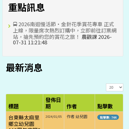
重點訊息
🚍 2026南迴慢活節・金針花季賞花專車 正式
上線，限量席次熱烈訂購中，立即前往訂票網
站，搶先預約您的賞花之旅！
農觀課
2026-
07-31 11:21:48
最新消息
顯
示
數
發佈日
目
標題
期
作者
點擊數
台東縣太麻里
作者 幼兒園
2024/01/05
點擊數: 744
鄉立幼兒園