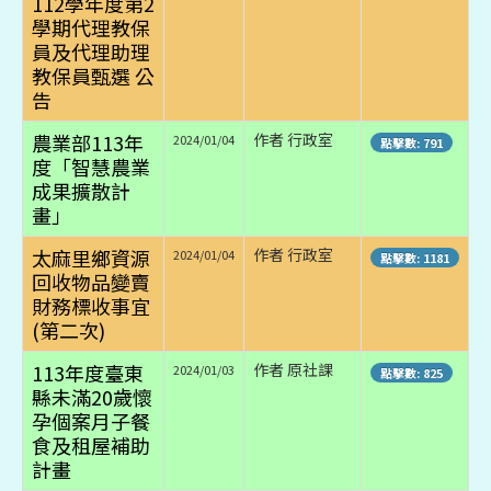
112學年度第2
學期代理教保
員及代理助理
教保員甄選 公
告
農業部113年
作者 行政室
2024/01/04
點擊數: 791
度「智慧農業
成果擴散計
畫」
太麻里鄉資源
作者 行政室
2024/01/04
點擊數: 1181
回收物品變賣
財務標收事宜
(第二次)
113年度臺東
作者 原社課
2024/01/03
點擊數: 825
縣未滿20歲懷
孕個案月子餐
食及租屋補助
計畫