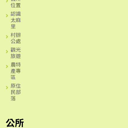
位置
認識
太麻
里
村辦
公處
觀光
旅遊
農特
產專
區
原住
民部
落
公所