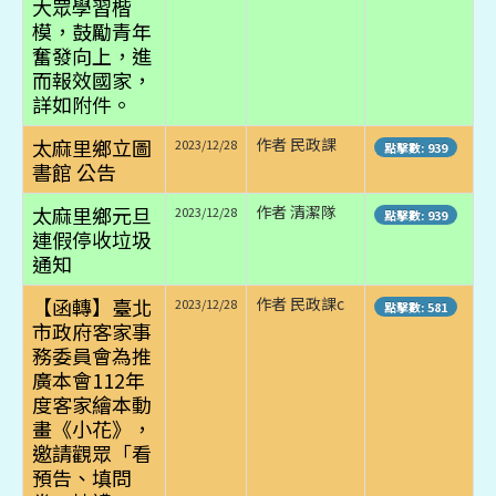
大眾學習楷
模，鼓勵青年
奮發向上，進
而報效國家，
詳如附件。
太麻里鄉立圖
作者 民政課
2023/12/28
點擊數: 939
書館 公告
太麻里鄉元旦
作者 清潔隊
2023/12/28
點擊數: 939
連假停收垃圾
通知
【函轉】臺北
作者 民政課c
2023/12/28
點擊數: 581
市政府客家事
務委員會為推
廣本會112年
度客家繪本動
畫《小花》，
邀請觀眾「看
預告、填問