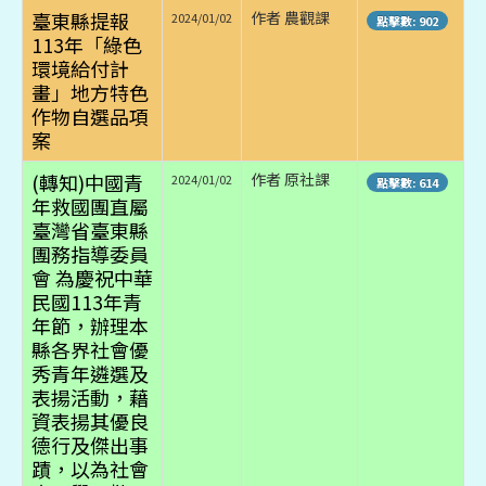
臺東縣提報
作者 農觀課
2024/01/02
點擊數: 902
113年「綠色
環境給付計
畫」地方特色
作物自選品項
案
(轉知)中國青
作者 原社課
2024/01/02
點擊數: 614
年救國團直屬
臺灣省臺東縣
團務指導委員
會 為慶祝中華
民國113年青
年節，辦理本
縣各界社會優
秀青年遴選及
表揚活動，藉
資表揚其優良
德行及傑出事
蹟，以為社會