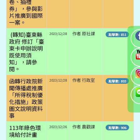
卷、抽禮
券」，參與影
片推廣到國際
一案。
(轉知)臺東縣
作者 原社課
2023/12/28
點擊數: 851
政府 修訂「臺
東卡申辦說明
既使用須
知」，請參
閱。
函轉行政院新
作者 行政室
2023/12/28
點擊數: 803
聞傳播處推廣
「所得稅制優
化措施」政策
圖文說明資料
事
113年綠色環
作者 農觀課
2023/12/26
點擊數: 906
境給付計畫