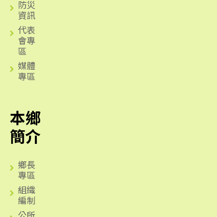
防災
資訊
代表
會專
區
媒體
專區
本鄉
簡介
鄉長
專區
組織
編制
公所