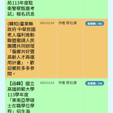
局113年度駐
衛警察甄選考
試」報名訊息
(轉知)臺東縣
作者 原社課
2023/12/14
點擊數: 745
政府 中華民國
老人福利推動
聯盟邀請人民
團體共同辦理
「偏鄉共好暨
高齡人才再運
用計畫」，歡
迎鄉民多多參
閱。
【函轉】國立
作者 原社課
2023/12/14
點擊數: 764
高雄師範大學
113學年度
「東南亞學碩
士在職學位學
程」招生海