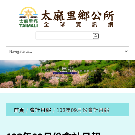
HOME
訊息公告
本鄉簡介
公所介紹
觀光導覽
便民服務
首頁
/
會計月報
/
108年09月份會計月報