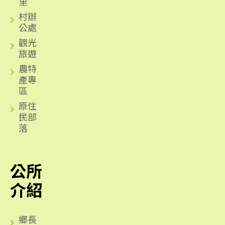
里
村辦
公處
觀光
旅遊
農特
產專
區
原住
民部
落
公所
介紹
鄉長