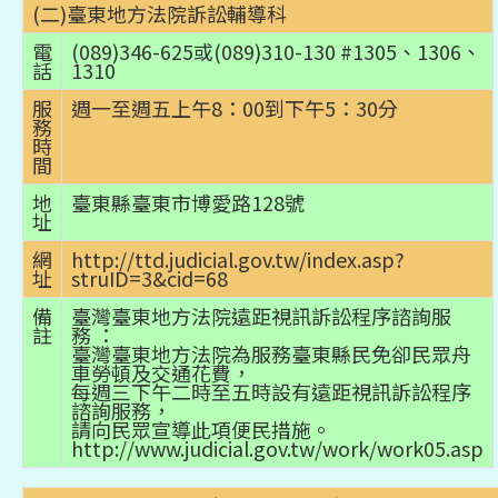
(二)臺東地方法院訴訟輔導科
電
(089)346-625或(089)310-130 #1305、1306、
話
1310
服
週一至週五上午8：00到下午5：30分
務
時
間
地
臺東縣臺東市博愛路128號
址
網
http://ttd.judicial.gov.tw/index.asp?
址
struID=3&cid=68
備
臺灣臺東地方法院遠距視訊訴訟程序諮詢服
註
務 ：
臺灣臺東地方法院為服務臺東縣民免卻民眾舟
車勞頓及交通花費，
每週三下午二時至五時設有遠距視訊訴訟程序
諮詢服務，
請向民眾宣導此項便民措施。
http://www.judicial.gov.tw/work/work05.asp