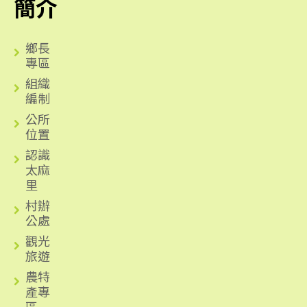
簡介
鄉長
專區
組織
編制
公所
位置
認識
太麻
里
村辦
公處
觀光
旅遊
農特
產專
區