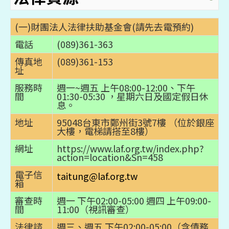
(一)財團法人法律扶助基金會(請先去電預約)
電話
(089)361-363
傳真地
(089)361-153
址
服務時
週一~週五 上午08:00-12:00、下午
間
01:30-05:30 ，星期六日及國定假日休
息。
地址
95048台東市鄭州街3號7樓 （位於銀座
大樓，電梯請搭至8樓）
網址
https://www.laf.org.tw/index.php?
action=location&Sn=458
電子信
taitung@laf.org.tw
箱
審查時
週一 下午02:00-05:00 週四 上午09:00-
間
11:00（視訊審查）
法律諮
週三、週五 下午02:00-05:00（含債務