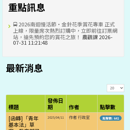
重點訊息
🚍 2026南迴慢活節・金針花季賞花專車 正式
上線，限量席次熱烈訂購中，立即前往訂票網
站，搶先預約您的賞花之旅！
農觀課
2026-
07-31 11:21:48
最新消息
顯
示
數
發佈日
目
標題
期
作者
點擊數
[函轉]「青年
作者 行政室
2025/04/11
點擊數: 641
基本法」草