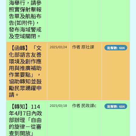
海舉行，請參
照實彈射擊報
告單及航船布
告(如附件)，
發布海域警戒
及空域關閉。
【函轉】「文
作者 原社課
2025/03/24
點擊數: 604
化部語言友善
環境及創作應
用與推廣補助
作業要點」，
協助轉知並鼓
勵民眾踴躍申
請。
【轉知】114
作者 民政課c
2025/03/18
點擊數: 604
年4月7日內政
部辦理「自由
的旋律－從審
查到開放」