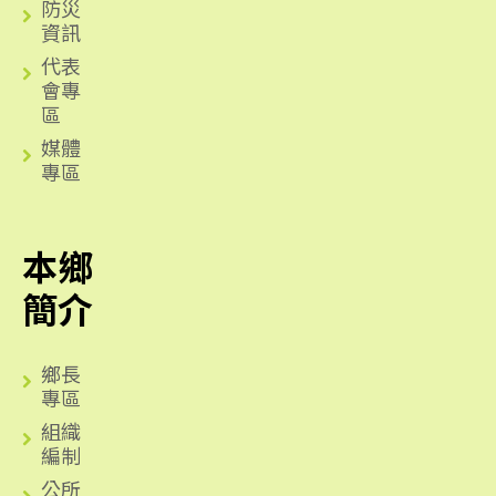
防災
資訊
代表
會專
區
媒體
專區
本鄉
簡介
鄉長
專區
組織
編制
公所