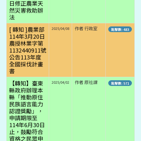
日修正農業天
然災害救助辦
法
[ 轉知 ]農業部
作者 行政室
2025/04/08
點擊數: 483
114年3月20日
農授林業字第
1132440911號
公告113年度
全國採伐計畫
書
【轉知】臺東
作者 原社課
2025/04/02
點擊數: 571
縣政府辦理本
縣「推動原住
民族語言能力
認證獎勵」，
申請期限至
114年6月30日
止，鼓勵符合
資格之民眾申