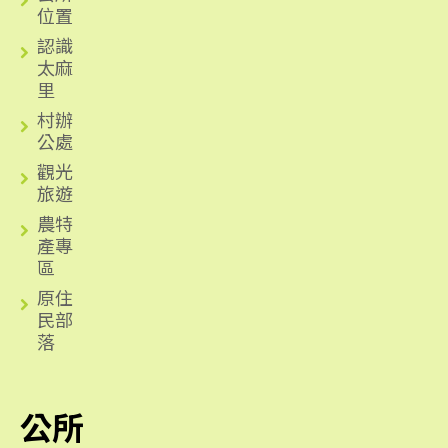
位置
認識
太麻
里
村辦
公處
觀光
旅遊
農特
產專
區
原住
民部
落
公所