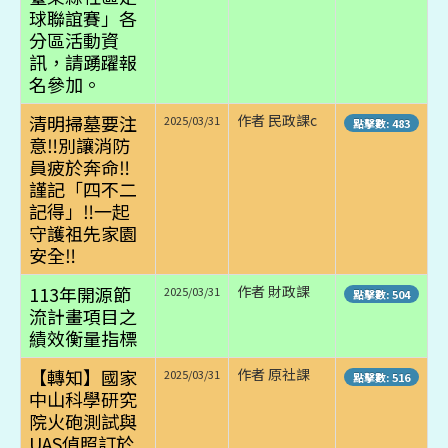
球聯誼賽」各
分區活動資
訊，請踴躍報
名參加。
清明掃墓要注
作者 民政課c
2025/03/31
點擊數: 483
意‼️別讓消防
員疲於奔命‼️
謹記「四不二
記得」‼️一起
守護祖先家園
安全‼️
113年開源節
作者 財政課
2025/03/31
點擊數: 504
流計畫項目之
績效衡量指標
【轉知】國家
作者 原社課
2025/03/31
點擊數: 516
中山科學研究
院火砲測試與
UAS偵照訂於