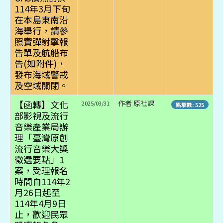
114年3月下旬
在本島東南沿
海舉行，請參
照實彈射擊報
告單及航船布
告(如附件)，
發布海域警戒
及空域關閉。
【函轉】文化
作者 原社課
2025/03/31
點擊數: 525
部影視及流行
音樂產業局辦
理「臺灣原創
流行音樂大獎
徵選要點」1
案，受理報名
時間自114年2
月26日起至
114年4月9日
止，歡迎民眾