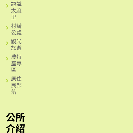
認識
太麻
里
村辦
公處
觀光
旅遊
農特
產專
區
原住
民部
落
公所
介紹